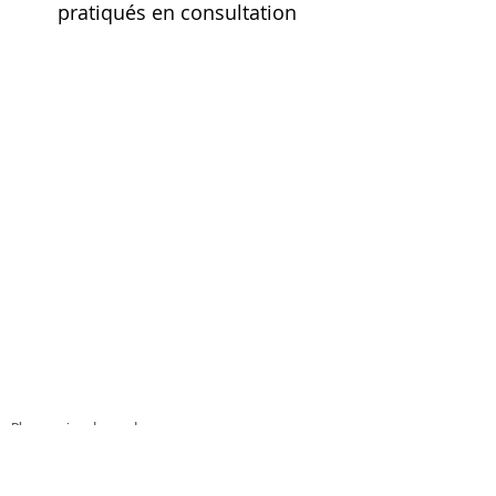
pratiqués en consultation
© 2016 Kméléon-AE
Pharmacies de garde
FAQ
Fédération SOS médecin
CHS de Chambéry